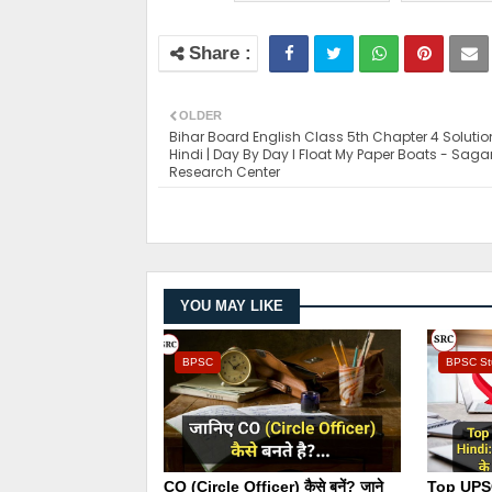
OLDER
Bihar Board English Class 5th Chapter 4 Solutio
Hindi | Day By Day I Float My Paper Boats - Saga
Research Center
YOU MAY LIKE
BPSC
BPSC Stu
CO (Circle Officer) कैसे बनें? जाने
Top UPS