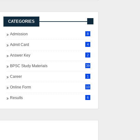
CATEGORIES
Admission
8
Admit Card
4
Answer Key
2
BPSC Study Materials
39
Career
1
Online Form
10
Results
6