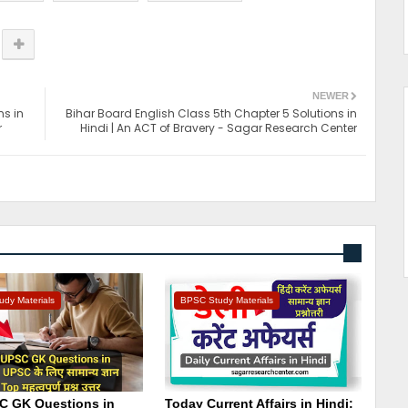
NEWER
ns in
Bihar Board English Class 5th Chapter 5 Solutions in
r
Hindi | An ACT of Bravery - Sagar Research Center
dy Materials
BPSC Study Materials
C GK Questions in
Today Current Affairs in Hindi: